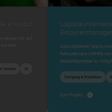
t mit der Fachabteilung. (Foto: Tumisu auf pixabay)
ure Voicebot
Logistikunternehm
Retourenmanage
undenservice auf
 Kontakt
Automatisierter Scantunne
Retourenware mithilfe von 
Bestandsprozess zu integri
r Service
KI
Fertigung & Produktion
Zum Projekt