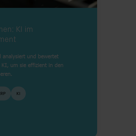
en: KI im
ment
l analysiert und bewertet
KI, um sie effizient in den
eren.
ERP
KI