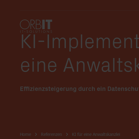
KI-Implement
Suchfeld
eine Anwalts
Business Apps
New Work
Cloud & Infrastruktur
Services
Effizienzsteigerung durch ein Datensch
Breadcrumb-Navigation
Home
Referenzen
KI für eine Anwaltskanzlei