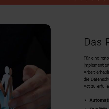
Das P
Für eine ren
implementiert
Arbeit erheb
die Datensch
Act zu erfüll
Automati
Qualität