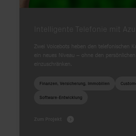
Bei Fragen zu allen Versicherungstarifen verbindet ein Voicebo
Intelligente Telefonie mit Az
Zwei Voicebots heben den telefonischen K
ein neues Niveau – ohne den persönlichen
einzuschränken.
Finanzen, Versicherung, Immobilien
Custome
Software-Entwicklung
Zum Projekt