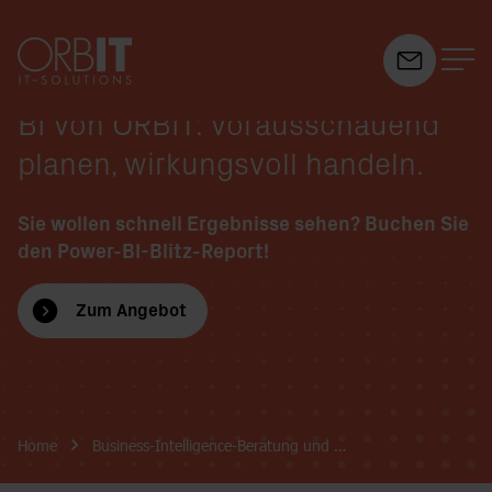
BI von ORBIT: vorausschauend
Suchfeld
planen,
wirkungsvoll handeln.
Suchen
Sie wollen schnell Ergebnisse sehen? Buchen Sie
den Power-BI-Blitz-Report!
Zum Angebot
Breadcrumb-Navigation
Home
Business-Intelligence-Beratung und …