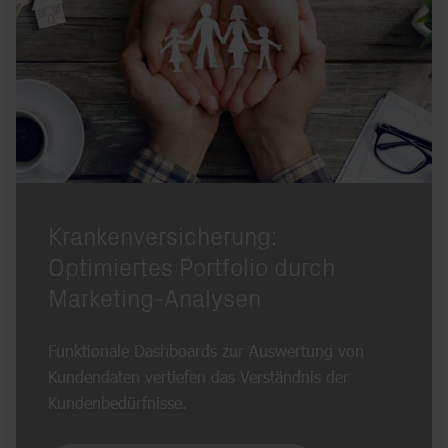
Krankenversicherung:
Optimiertes Portfolio durch
Marketing-Analysen
Funktionale Dashboards zur Auswertung von
Kundendaten vertiefen das Verständnis der
Kundenbedürfnisse.