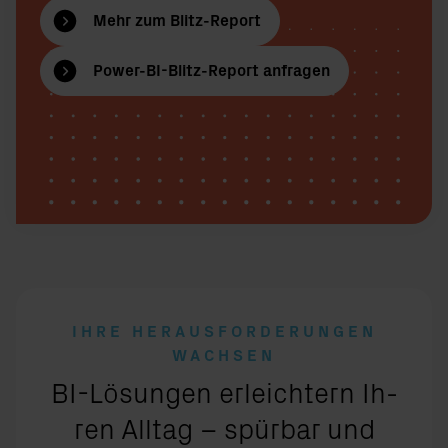
Mehr zum Blitz-Report
Power-BI-Blitz-Report anfragen
IHRE HER­AUS­FOR­DE­RUN­GEN
WACH­SEN
:
BI-Lö­sun­gen er­leich­tern Ih­
ren All­tag – spür­bar und