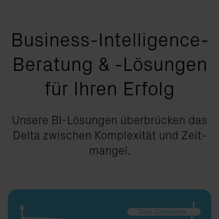
Business-Intelligence-
Beratung & -Lösungen
für Ihren Erfolg
Un­se­re BI-Lö­sun­gen über­brü­cken das
Del­ta zwi­schen Kom­ple­xi­tät und Zeit­
man­gel.