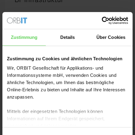
Für IT-Leiter*innen: Gestalten Sie die optimale
Power-BI-Infrastruktur – in unserem Training für
Desktop, Service, Tools, Lizenz- und
Zustimmung
Details
Über Cookies
Betriebsmodelle.
Mehr dazu
Zustimmung zu Cookies und ähnlichen Technologien
Wir, ORBIT Gesellschaft für Applikations- und
Informationssysteme mbH, verwenden Cookies und
WORKSHOP
ähnliche Technologien, um Ihnen das bestmögliche
Online-Erlebnis zu bieten und Inhalte auf Ihre Interessen
:
Microsoft Fabric
anzupassen.
Für alle, die noch mehr aus den Daten holen
Mittels der eingesetzten Technologien können
wollen: Infos zu Leistung und Funktionen sowie
Informationen auf Ihrem Endgerät gespeichert,
Szenarien für den zielgerichteten Fabric-Einsatz.
angereichert und gelesen werden.