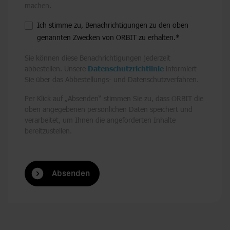
machen.
Ich stimme zu, Benachrichtigungen zu den oben
genannten Zwecken von ORBIT zu erhalten.
*
Sie können diese Benachrichtigungen jederzeit
abbestellen. Unsere
Datenschutzrichtlinie
informiert
Sie über das Abbestellungs- und Datenschutzverfahren.
Per Klick auf „Absenden“ stimmen Sie zu, dass ORBIT die
oben angegebenen persönlichen Daten speichert und
verarbeitet, um Ihnen die angeforderten Inhalte
bereitzustellen.
Absenden