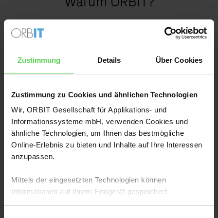
Warum ORBIT?
„Als engagierter Partner unterstützt
ORBIT die Planung, Umsetzung und
Zustimmung
Details
Über Cookies
Optimierung unserer
Mobilfunkstandorte – und leistet damit
Zustimmung zu Cookies und ähnlichen Technologien
einen wesentlichen Beitrag zum Auf-
Wir, ORBIT Gesellschaft für Applikations- und
und Ausbau des Mobilfunknetzes der
Informationssysteme mbH, verwenden Cookies und
Deutschen Telekom.
ähnliche Technologien, um Ihnen das bestmögliche
Online-Erlebnis zu bieten und Inhalte auf Ihre Interessen
Durch Erfahrung, Fachkompetenz und
anzupassen.
Flexibilität haben sich die
Mittels der eingesetzten Technologien können
Mitarbeiter*innen von ORBIT bewährt.
Informationen auf Ihrem Endgerät gespeichert,
Die Arbeitsaufgaben reichen von der
angereichert und gelesen werden.