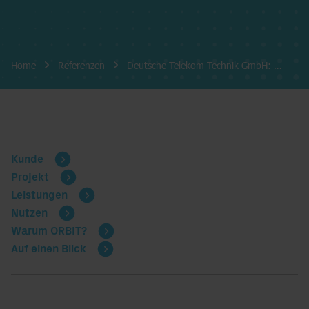
Breadcrumb-Navigation
Home
Referenzen
Deutsche Telekom Technik GmbH: …
Kunde
Projekt
Leistungen
Nutzen
Warum ORBIT?
Auf einen Blick