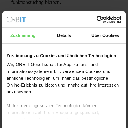
funktionstüchtig bleiben.
Die genannten
Maßnahmen
sollen nach dem aktuellen
Stand der Technik umgesetzt werden. Erwägungsgrund 89
(
NIS2-Richtlinie PDF 89
) enthält daher ergänzende
Zustimmung
Details
Über Cookies
Punkte, um die Netz- und Informationssysteme
abzusichern. Zum Beispiel:
Zustimmung zu Cookies und ähnlichen Technologien
Zero Trust
-Grundsätze
Wir, ORBIT Gesellschaft für Applikations- und
Informationssysteme mbH, verwenden Cookies und
Gerätekonfiguration
ähnliche Technologien, um Ihnen das bestmögliche
regelmäßige Softwareupdates
Online-Erlebnis zu bieten und Inhalte auf Ihre Interessen
anzupassen.
Netzwerksegmentierung
die Nutzung künstlicher Intelligenz
Mittels der eingesetzten Technologien können
Informationen auf Ihrem Endgerät gespeichert,
Hinzu kommen noch
Melde- und
angereichert und gelesen werden.
Registrierungspflichten
, für die im Unternehmen