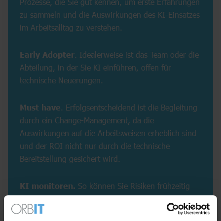
Prozesse, die Sie gut kennen, um erste Erfahrungen
zu sammeln und die Auswirkungen des KI-Einsatzes
im Arbeitsalltag zu verstehen.
Early Adopter
. Idealerweise ist das Team oder die
Abteilung, in der Sie KI einführen, offen für
technische Neuerungen.
Must have
. Erfolgsentscheidend ist die Begleitung
durch ein Change-Management, da die
Auswirkungen auf die Arbeitsweisen erheblich sind
und der ROI nicht nur durch die technische
Bereitstellung gesichert wird.
KI monitoren.
So können Sie Risiken frühzeitig
erkennen und rechtzeitig Anpassungen im Hinblick
auf Prompts oder Keywords vornehmen, die das