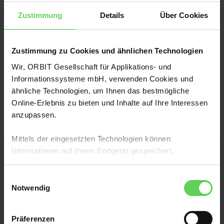
Sprachmodell nicht verarbeiten darf.
Zustimmung
Details
Über Cookies
Zustimmung zu Cookies und ähnlichen Technologien
Wir, ORBIT Gesellschaft für Applikations- und
Informationssysteme mbH, verwenden Cookies und
ähnliche Technologien, um Ihnen das bestmögliche
Noch mehr KI-Fitness
Online-Erlebnis zu bieten und Inhalte auf Ihre Interessen
anzupassen.
Mittels der eingesetzten Technologien können
Informationen auf Ihrem Endgerät gespeichert,
angereichert und gelesen werden.
Einwilligungsauswahl
Mit einem Klick auf „Alle akzeptieren“ stimmen Sie dem
Notwendig
Zugriff auf Ihr Endgerät zu sowie der Verarbeitung
Ihrer Daten, der webseiten- sowie partner- und
WORKSHOP
Präferenzen
geräteübergreifenden Erstellung und Verarbeitung von