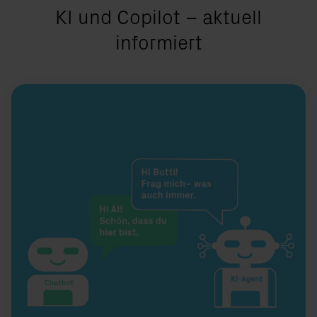
:
KI und Copilot – aktuell
informiert