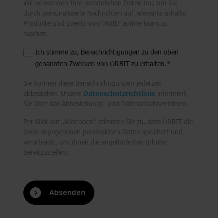
Wir verwenden Ihre persönlichen Daten nur, um Sie
durch personalisierte Nachrichten auf relevante Inhalte,
Produkte und Events von ORBIT aufmerksam zu
machen.
Ich stimme zu, Benachrichtigungen zu den oben
genannten Zwecken von ORBIT zu erhalten.
*
Sie können diese Benachrichtigungen jederzeit
abbestellen. Unsere
Datenschutzrichtlinie
informiert
Sie über das Abbestellungs- und Datenschutzverfahren.
Per Klick auf „Absenden“ stimmen Sie zu, dass ORBIT die
oben angegebenen persönlichen Daten speichert und
verarbeitet, um Ihnen die angeforderten Inhalte
bereitzustellen.
Absenden