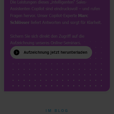
Die Leistungen dieses „intelligenten“ Sales-
Assistenten Copilot sind eindrucksvoll – und rufen
Fragen hervor. Unser Copilot-Experte
Marc
Schlösser
liefert Antworten und sorgt für Klarheit.
Sichern Sie sich direkt den Zugriff auf die
Aufzeichnung unseres Online-Seminars.
Aufzeichnung jetzt herunterladen
IM BLOG