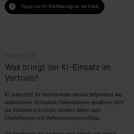
Tipps zur KI-Einführung im Vertrieb
VORTEILE
:
Was bringt der KI-Einsatz im
Vertrieb?
KI unterstützt Ihr Vertriebsteam ebenso tiefgreifend wie
weitreichend: KI-basierte Datenanalysen gewähren nicht
nur Einblicke in Echtzeit, sondern liefern auch
Empfehlungen und Verbesserungsvorschläge.
Die Ergebnisse der Analysen sind schnell und einfach