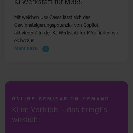
:
KI Werkstatt für M365
Mit welchen Use Cases lässt sich das
Gewinnsteigerungspotenzial von Copilot
aktivieren? In der KI-Werkstatt für M65 finden wir
es heraus!
Mehr dazu
ONLINE-SEMINAR ON-DEMAND
KI im Vertrieb – das bringt’s
wirklich!