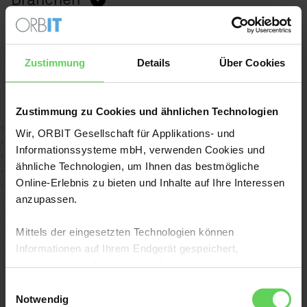
Zustimmung
Details
Über Cookies
Keine Referenzen gefunden
Zustimmung zu Cookies und ähnlichen Technologien
Wir, ORBIT Gesellschaft für Applikations- und
Informationssysteme mbH, verwenden Cookies und
ähnliche Technologien, um Ihnen das bestmögliche
Online-Erlebnis zu bieten und Inhalte auf Ihre Interessen
2026 ORBIT Gesellschaft für
anzupassen.
Applikations- und
Informationssysteme mbH
Mittels der eingesetzten Technologien können
Informationen auf Ihrem Endgerät gespeichert,
angereichert und gelesen werden.
Zentrale in Bonn
Einwilligungsauswahl
Mit einem Klick auf „Alle akzeptieren“ stimmen Sie dem
Mildred-Scheel-Str. 1
Notwendig