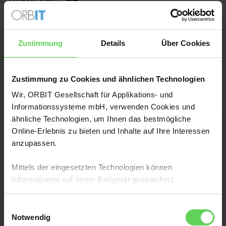
Zustimmung
Details
Über Cookies
Keine Referenzen gefunden
Zustimmung zu Cookies und ähnlichen Technologien
Wir, ORBIT Gesellschaft für Applikations- und
Informationssysteme mbH, verwenden Cookies und
ähnliche Technologien, um Ihnen das bestmögliche
Online-Erlebnis zu bieten und Inhalte auf Ihre Interessen
2026 ORBIT Gesellschaft für
anzupassen.
Applikations- und
Informationssysteme mbH
Mittels der eingesetzten Technologien können
Informationen auf Ihrem Endgerät gespeichert,
angereichert und gelesen werden.
Zentrale in Bonn
Einwilligungsauswahl
Mit einem Klick auf „Alle akzeptieren“ stimmen Sie dem
Notwendig
Mildred-Scheel-Str. 1