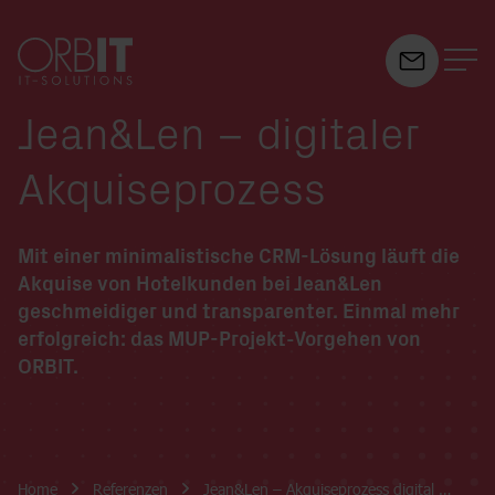
Jean&Len – digitaler
Suchfeld
Akquiseprozess
Suchen
Mit einer minimalistische CRM-Lösung läuft die
Akquise von Hotelkunden bei Jean&Len
geschmeidiger und transparenter. Einmal mehr
erfolgreich: das
MUP-Projekt-Vorgehen
von
ORBIT.
Breadcrumb-Navigation
Home
Referenzen
Jean&Len – Akquiseprozess digital …