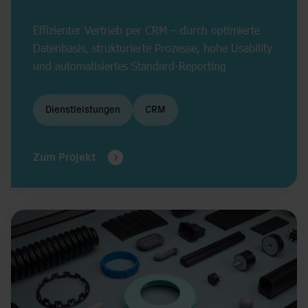
Effizienter Vertrieb per CRM – durch optimierte
Datenbasis, strukturierte Prozesse, hohe Usability
und automatisiertes Standard-Reporting
Dienstleistungen
CRM
Zum Projekt