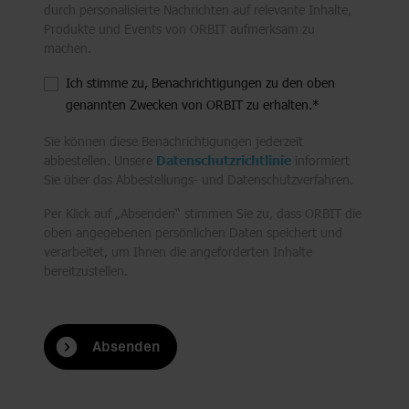
durch personalisierte Nachrichten auf relevante Inhalte,
Produkte und Events von ORBIT aufmerksam zu
machen.
Ich stimme zu, Benachrichtigungen zu den oben
genannten Zwecken von ORBIT zu erhalten.
*
Sie können diese Benachrichtigungen jederzeit
abbestellen. Unsere
Datenschutzrichtlinie
informiert
Sie über das Abbestellungs- und Datenschutzverfahren.
Per Klick auf „Absenden“ stimmen Sie zu, dass ORBIT die
oben angegebenen persönlichen Daten speichert und
verarbeitet, um Ihnen die angeforderten Inhalte
bereitzustellen.
Absenden