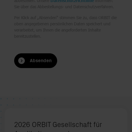
abbestellen. Unsere
Datenschutzrichtlinie
informiert
Sie über das Abbestellungs- und Datenschutzverfahren.
Per Klick auf „Absenden“ stimmen Sie zu, dass ORBIT die
oben angegebenen persönlichen Daten speichert und
verarbeitet, um Ihnen die angeforderten Inhalte
bereitzustellen.
Absenden
2026 ORBIT Gesellschaft für