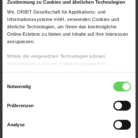
Zustimmung zu Cookies und ähnlichen Technologien
Wir, ORBIT Gesellschaft für Applikations- und
Informationssysteme mbH, verwenden Cookies und
WIR SIND FÜR SIE DA!
ähnliche Technologien, um Ihnen das bestmögliche
:
Fragen zur Whiteboard-Session?
Online-Erlebnis zu bieten und Inhalte auf Ihre Interessen
anzupassen.
Mittels der eingesetzten Technologien können
Informationen auf Ihrem Endgerät gespeichert,
angereichert und gelesen werden.
Einwilligungsauswahl
Mit einem Klick auf „Alle akzeptieren“ stimmen Sie dem
Notwendig
Zugriff auf Ihr Endgerät zu sowie der Verarbeitung
Ihrer Daten, der webseiten- sowie partner- und
Präferenzen
geräteübergreifenden Erstellung und Verarbeitung von
individuellen Nutzungsprofilen sowie der Weitergabe Ihrer
Daten an Drittanbieter zu.
Analyse
Die Daten werden für Analysen und zur Ausspielung von