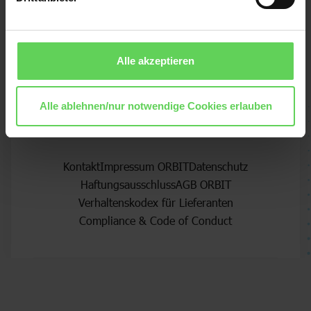
personalisierte Inhalte auf Drittanbieterseiten genutzt.
Weitere Informationen, auch zur Datenverarbeitung durch
Drittanbieter (4 Partner), finden Sie in den Einstellungen
Alle akzeptieren
sowie in unseren
Datenschutzhinweisen
. Sie können
die Verwendung von Cookies jederzeit in
Ihren Einstellungen anpassen. Erforderliche Cookies
Alle ablehnen/nur notwendige Cookies erlauben
können nicht abgelehnt werden.
Impressum
Rechtliches
Kontakt
Impressum ORBIT
Datenschutz
Haftungsausschluss
AGB ORBIT
Verhaltenskodex für Lieferanten
Compliance & Code of Conduct