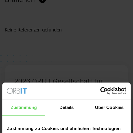
Keine Referenzen gefunden
2026 ORBIT Gesellschaft für
Applikations- und
Informationssysteme mbH
Zustimmung
Details
Über Cookies
Zentrale in Bonn
Zustimmung zu Cookies und ähnlichen Technologien
Mildred-Scheel-Str. 1